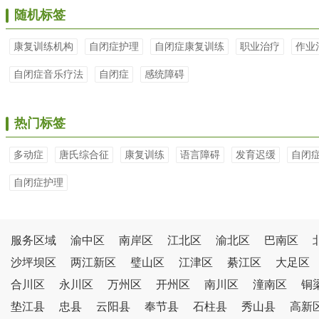
随机标签
康复训练机构
自闭症护理
自闭症康复训练
职业治疗
作业
自闭症音乐疗法
自闭症
感统障碍
热门标签
多动症
唐氏综合征
康复训练
语言障碍
发育迟缓
自闭
自闭症护理
服务区域
渝中区
南岸区
江北区
渝北区
巴南区
沙坪坝区
两江新区
璧山区
江津区
綦江区
大足区
合川区
永川区
万州区
开州区
南川区
潼南区
铜
垫江县
忠县
云阳县
奉节县
石柱县
秀山县
高新