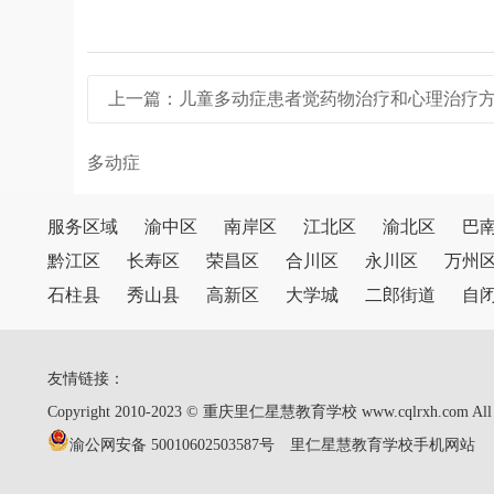
上一篇：
儿童多动症患者觉药物治疗和心理治疗
多动症
服务区域
渝中区
南岸区
江北区
渝北区
巴
黔江区
长寿区
荣昌区
合川区
永川区
万州
石柱县
秀山县
高新区
大学城
二郎街道
自
友情链接：
Copyright 2010-2023 © 重庆里仁星慧教育学校 www.cqlrxh.com
渝公网安备 50010602503587号
里仁星慧教育学校手机网站