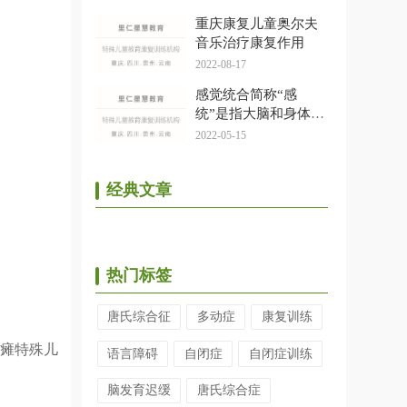
重庆康复儿童奥尔夫
音乐治疗康复作用
2022-08-17
感觉统合简称“感
统”是指大脑和身体相
互协调的学习过程
2022-05-15
经典文章
热门标签
唐氏综合征
多动症
康复训练
脑瘫特殊儿
语言障碍
自闭症
自闭症训练
脑发育迟缓
唐氏综合症