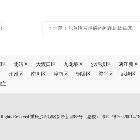
方法
下一篇：
儿童语言障碍的问题病因由来
南区
北碚区
大渡口区
九龙坡区
沙坪坝区
两江新区
区
开州区
南川区
潼南区
铜梁区
梁平区
武隆区
闭症
 All Rights Reserved 重庆沙坪坝区新桥新都88号（总校）
渝ICP备2022001473