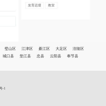
发育迟缓
教室
璧山区
江津区
綦江区
大足区
涪陵区
城口县
垫江县
忠县
云阳县
奉节县
号-1