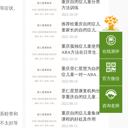
重庆自闭症儿童分类
方法训练
等症状。
2022-10-19
推荐给重庆自闭症儿
童家长的自闭症儿童
协调能力的训练方法
2022-10-10
重庆孤独症儿童使用
在线测评
ABA方法在日常生活
中的应用行为分析
2022-10-10
重庆里仁星慧为自闭
症儿童一对一ABA训
官方微信
练
2022-09-14
里仁星慧康复机构分
享重庆自闭症儿童上
集体课的小技巧
2022-09-13
咨询老师
重庆自闭症儿童集体
系鞋带和
课程的好处及作用
不太好等
2022-09-13